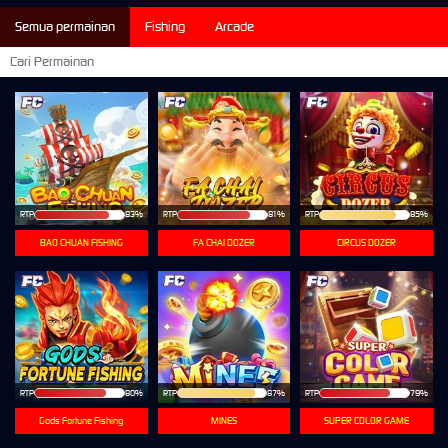
Semua permainan
Fishing
Arcade
RTP
83%
RTP
81%
RTP
85%
BAO CHUAN FISHING
FA CHAI DOZER
CIRCUS DOZER
RTP
80%
RTP
87%
RTP
79%
Gods Fortune Fishing
MINES
SUPER COLOR GAME