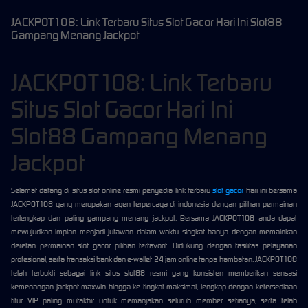
JACKPOT108: Link Terbaru Situs Slot Gacor Hari Ini Slot88
Gampang Menang Jackpot
JACKPOT108: Link Terbaru
Situs Slot Gacor Hari Ini
Slot88 Gampang Menang
Jackpot
Selamat datang di situs slot online resmi penyedia link terbaru
slot gacor
hari ini bersama
JACKPOT108 yang merupakan agen terpercaya di indonesia dengan pilihan permainan
terlengkap dan paling gampang menang jackpot. Bersama JACKPOT108 anda dapat
mewujudkan impian menjadi jutawan dalam waktu singkat hanya dengan memainkan
deretan permainan slot gacor pilihan terfavorit. Didukung dengan fasilitas pelayanan
profesional, serta transaksi bank dan e-wallet 24 jam online tanpa hambatan. JACKPOT108
telah terbukti sebagai link situs slot88 resmi yang konsisten memberikan sensasi
kemenangan jackpot maxwin hingga ke tingkat maksimal, lengkap dengan ketersediaan
fitur VIP paling mutakhir untuk memanjakan seluruh member setianya, serta telah