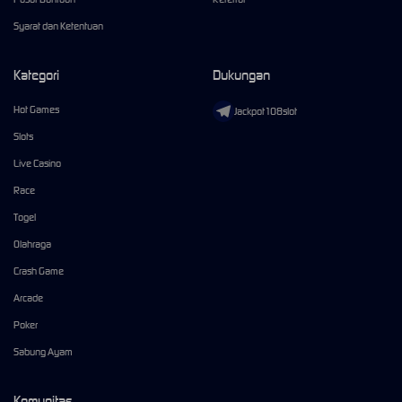
Syarat dan Ketentuan
Kategori
Dukungan
Hot Games
Jackpot108slot
Slots
Live Casino
Race
Togel
Olahraga
Crash Game
Arcade
Poker
Sabung Ayam
Komunitas