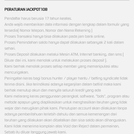
PERATURAN JACKPOT108
Pendaftar harus berusia 17 tahun keatas.
Anda wajib memberikan data informasi dengan lengkap dalam formulir yang
tersedia( Nomor telepon, Nomor dan Nama Rekening )
Proses Transaksi hanya bisa dilakukan pada jam bank online.
Proses Pemindahan saldo hanya dapat dilakukan sebanyak 2 kali dalam
sehari.
Proses Deposit dilakukan melalui Mesin ATM, Internet banking, dan sms (
Diluar dari ini, kami menolak untuk melakukan proses deposit ).
Kami berhak menolak proses setiap member yang memanipulasi atau
mencurigakan.
Peringatan keras bagi bonus hunter / player hantu / betting syndicate tidak
terima disini. Jika terindikasi adanya keganjilan dalam betlist maka kami
berhak menutup akun dan menyita seluruh kredit yang ada
Kami melarang keras penggunaan perangkat, software, "bots", program atau
metode apapun yang diaplikasikan untuk menghasilkan taruhan yang tidak
wajar dan merugikan pihak kami. Penutupan account akan dilakukan tanpa
adanya pemberitahuan terlebih dahulu dan semua kemenangan dari
taruhan yang dilakukan akan dibatalkan dan sisa saldo akan dihanguskan.
Kami tidak menerima komplain atas Void dan Reject dalam permainan,
Sebab itu diluar tanggung jawab kami.