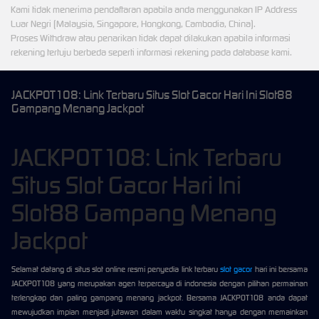
Kami tidak menerima pendaftaran apabila anda menggunakan IP Address
Luar Negri (Malaysia, Singapore, Hongkong, Cambodia, China).
Proses Withdraw atau penarikan tidak dapat dilakukan apabila informasi
rekening tertuju berbeda seperti informasi rekening pada database kami.
JACKPOT108: Link Terbaru Situs Slot Gacor Hari Ini Slot88
Gampang Menang Jackpot
JACKPOT108: Link Terbaru
Situs Slot Gacor Hari Ini
Slot88 Gampang Menang
Jackpot
Selamat datang di situs slot online resmi penyedia link terbaru
slot gacor
hari ini bersama
JACKPOT108 yang merupakan agen terpercaya di indonesia dengan pilihan permainan
terlengkap dan paling gampang menang jackpot. Bersama JACKPOT108 anda dapat
mewujudkan impian menjadi jutawan dalam waktu singkat hanya dengan memainkan