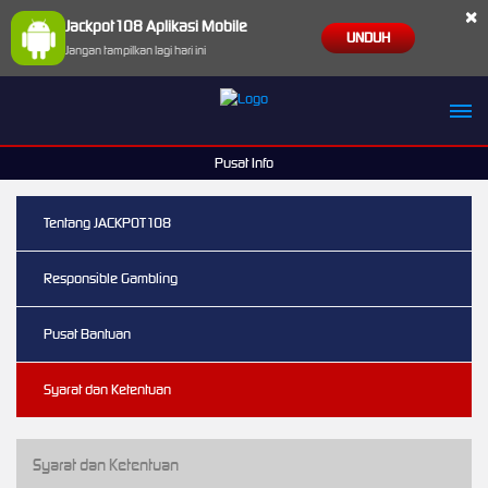
×
Jackpot108 Aplikasi Mobile
UNDUH
Jangan tampilkan lagi hari ini
Pusat Info
Tentang JACKPOT108
Responsible Gambling
Pusat Bantuan
Syarat dan Ketentuan
Syarat dan Ketentuan