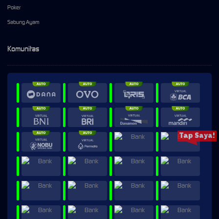
Poker
Sabung Ayam
Komunitas
Tap Saya!