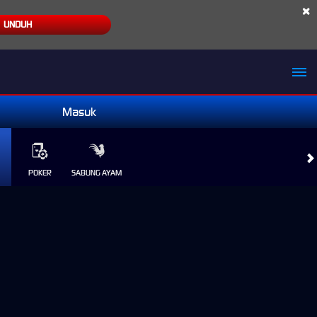
×
UNDUH
Masuk
POKER
SABUNG AYAM