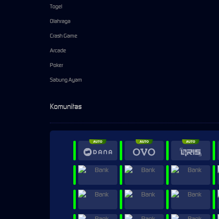
Togel
Olahraga
Crash Game
Arcade
Poker
Sabung Ayam
Komunitas