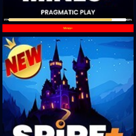
RTP
88%
Mines+