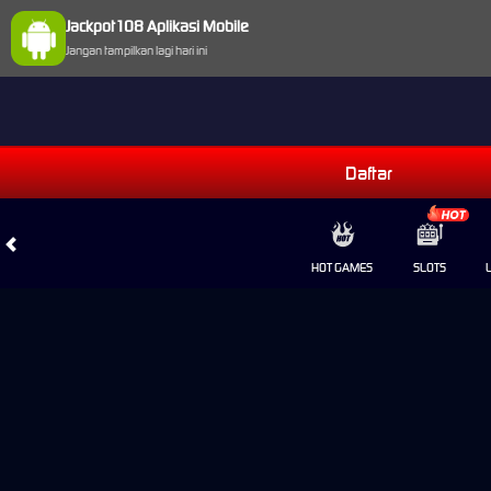
Jackpot108 Aplikasi Mobile
Jangan tampilkan lagi hari ini
Daftar
HOT GAMES
SLOTS