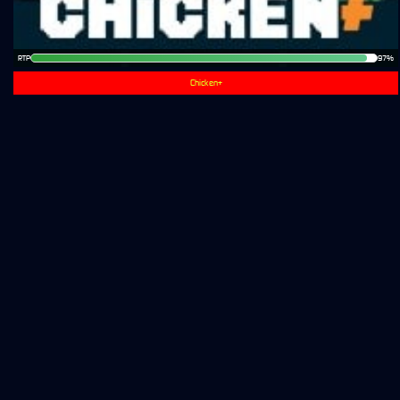
RTP
97%
Chicken+