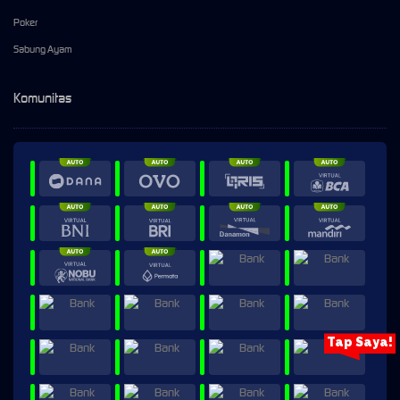
Poker
Sabung Ayam
Komunitas
Tap Saya!