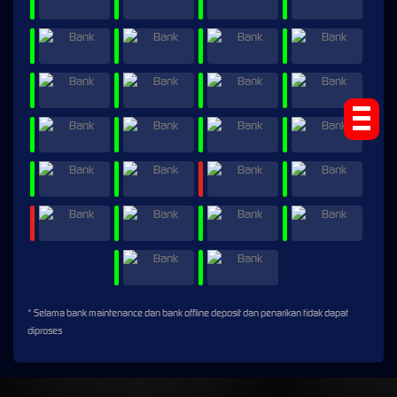
* Selama bank maintenance dan bank offline deposit dan penarikan tidak dapat
diproses