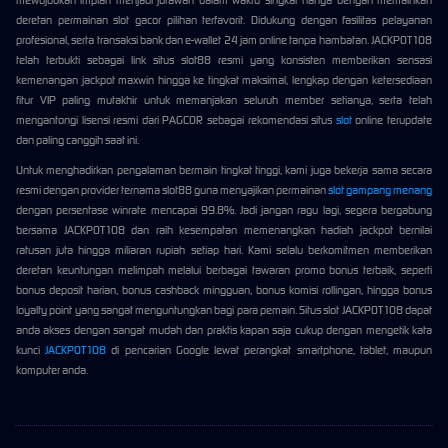
mewujudkan impian menjadi jutawan dalam waktu singkat hanya dengan memainkan
deretan permainan slot gacor pilihan terfavorit. Didukung dengan fasilitas pelayanan
profesional, serta transaksi bank dan e-wallet 24 jam online tanpa hambatan. JACKPOT108
telah terbukti sebagai link situs slot88 resmi yang konsisten memberikan sensasi
kemenangan jackpot maxwin hingga ke tingkat maksimal, lengkap dengan ketersediaan
fitur VIP paling mutakhir untuk memanjakan seluruh member setianya, serta telah
mengantongi lisensi resmi dari PAGCOR sebagai rekomendasi situs
slot
online terupdate
dan paling canggih saat ini.
Untuk menghadirkan pengalaman bermain tingkat tinggi, kami juga bekerja sama secara
resmi dengan provider ternama slot88 guna menyajikan permainan
slot gampang menang
dengan persentase winrate mencapai 99.8%. Jadi jangan ragu lagi, segera bergabung
bersama JACKPOT108 dan raih kesempatan memenangkan hadiah jackpot bernilai
ratusan juta hingga miliaran rupiah setiap hari. Kami selalu berkomitmen memberikan
deretan keuntungan melimpah melalui berbagai tawaran promo bonus terbaik, seperti
bonus deposit harian, bonus cashback mingguan, bonus komisi rollingan, hingga bonus
loyalty point yang sangat menguntungkan bagi para pemain. Situs slot JACKPOT108 dapat
anda akses dengan sangat mudah dan praktis kapan saja cukup dengan mengetik kata
kunci
JACKPOT108
di pencarian Google lewat perangkat smartphone, tablet, maupun
komputer anda.