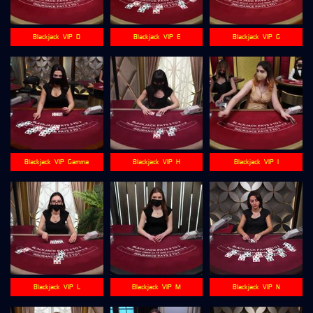
Blackjack_VIP_D
Blackjack_VIP_E
Blackjack_VIP_G
Blackjack_VIP_Gamma
Blackjack_VIP_H
Blackjack_VIP_I
Blackjack_VIP_L
Blackjack_VIP_M
Blackjack_VIP_N