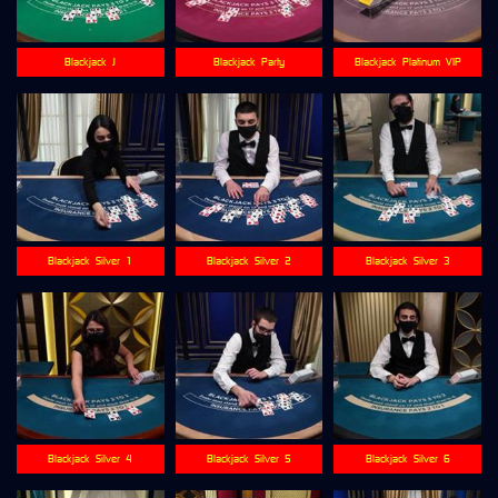
Blackjack_J
Blackjack_Party
Blackjack_Platinum_VIP
Blackjack_Silver_1
Blackjack_Silver_2
Blackjack_Silver_3
Blackjack_Silver_4
Blackjack_Silver_5
Blackjack_Silver_6