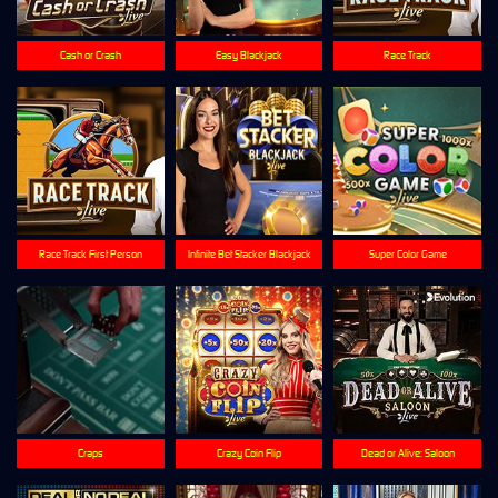
Cash or Crash
Easy Blackjack
Race Track
Race Track First Person
Infinite Bet Stacker Blackjack
Super Color Game
Craps
Crazy Coin Flip
Dead or Alive: Saloon