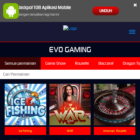
×
Jackpot108 Aplikasi Mobile
UNDUH
Jangan tampilkan lagi hari ini
EVO GAMING
Semua permainan
Game Show
Roulette
Baccarat
Dragon Ti
Ice Fishing
WAR
American_Roulette