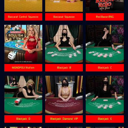
Baccarat_Control_Squeeze
Baccarat_Squeeze
Red Baron RNG
MONOPOLY Roll'em
Blackjack_B
Blackjack_C
Blackjack_D
Blackjack_Diamond_VIP
Blackjack_E