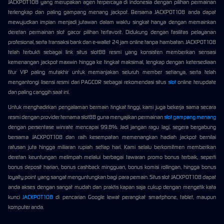
JACKPOT108 yang merupakan agen terpercaya di indonesia dengan pilihan permainan
terlengkap dan paling gampang menang jackpot. Bersama JACKPOT108 anda dapat
mewujudkan impian menjadi jutawan dalam waktu singkat hanya dengan memainkan
deretan permainan slot gacor pilihan terfavorit. Didukung dengan fasilitas pelayanan
profesional, serta transaksi bank dan e-wallet 24 jam online tanpa hambatan. JACKPOT108
telah terbukti sebagai link situs slot88 resmi yang konsisten memberikan sensasi
kemenangan jackpot maxwin hingga ke tingkat maksimal, lengkap dengan ketersediaan
fitur VIP paling mutakhir untuk memanjakan seluruh member setianya, serta telah
mengantongi lisensi resmi dari PAGCOR sebagai rekomendasi situs
slot
online terupdate
dan paling canggih saat ini.
Untuk menghadirkan pengalaman bermain tingkat tinggi, kami juga bekerja sama secara
resmi dengan provider ternama slot88 guna menyajikan permainan
slot gampang menang
dengan persentase winrate mencapai 99.8%. Jadi jangan ragu lagi, segera bergabung
bersama JACKPOT108 dan raih kesempatan memenangkan hadiah jackpot bernilai
ratusan juta hingga miliaran rupiah setiap hari. Kami selalu berkomitmen memberikan
deretan keuntungan melimpah melalui berbagai tawaran promo bonus terbaik, seperti
bonus deposit harian, bonus cashback mingguan, bonus komisi rollingan, hingga bonus
loyalty point yang sangat menguntungkan bagi para pemain. Situs slot JACKPOT108 dapat
anda akses dengan sangat mudah dan praktis kapan saja cukup dengan mengetik kata
kunci
JACKPOT108
di pencarian Google lewat perangkat smartphone, tablet, maupun
komputer anda.