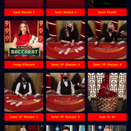
Speed_Baccarat_R
Speed_Baccarat_S
Speed_Roulette
Always 9 Baccarat
Speed_VIP_Blackjack_A
Speed_VIP_Blackjack_B
Speed_VIP_Blackjack_C
Speed_VIP_Blackjack_D
Super_Sic_Bo