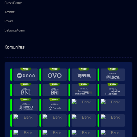
Crash Game
Arcade
Poker
Sabung Ayam
Komunitas