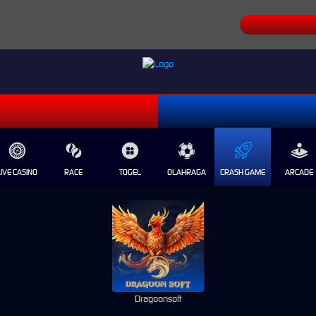
LIVE CASINO
RACE
TOGEL
OLAHRAGA
CRASH GAME
ARCADE
Dragoonsoft