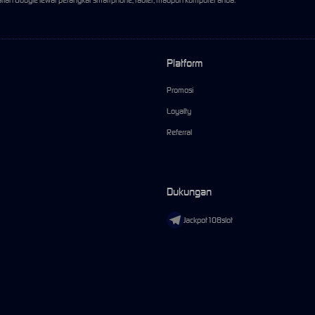
rian Google lewat perangkat smartphone, tablet, maupun komputer anda.
Platform
Promosi
Loyalty
Referral
Dukungan
Jackpot108slot