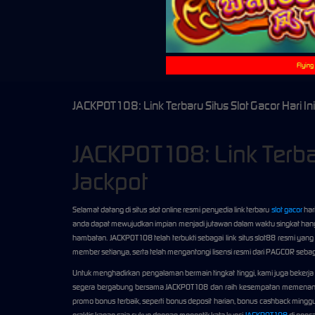
Flying
JACKPOT108: Link Terbaru Situs Slot Gacor Hari 
JACKPOT108: Link Terba
Jackpot
Selamat datang di situs slot online resmi penyedia link terbaru
slot gacor
har
anda dapat mewujudkan impian menjadi jutawan dalam waktu singkat hanya d
hambatan. JACKPOT108 telah terbukti sebagai link situs slot88 resmi ya
member setianya, serta telah mengantongi lisensi resmi dari PAGCOR seba
Untuk menghadirkan pengalaman bermain tingkat tinggi, kami juga beker
segera bergabung bersama JACKPOT108 dan raih kesempatan memenangkan h
promo bonus terbaik, seperti bonus deposit harian, bonus cashback ming