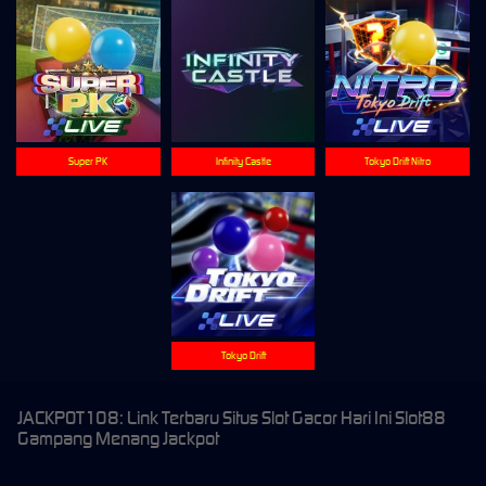
Super PK
Infinity Castle
Tokyo Drift Nitro
Tokyo Drift
JACKPOT108: Link Terbaru Situs Slot Gacor Hari Ini Slot88
Gampang Menang Jackpot