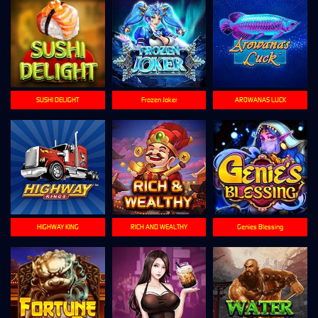
SUSHI DELIGHT
Frozen Joker
AROWANAS LUCK
HIGHWAY KING
RICH AND WEALTHY
Genies Blessing