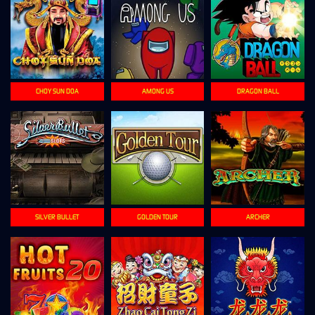
CHOY SUN DOA
AMONG US
DRAGON BALL
SILVER BULLET
GOLDEN TOUR
ARCHER