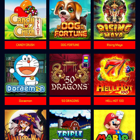
CANDY CRUSH
DOG FORTUNE
Rising Maya
Doraemon
50 DRAGONS
HELL HOT 100