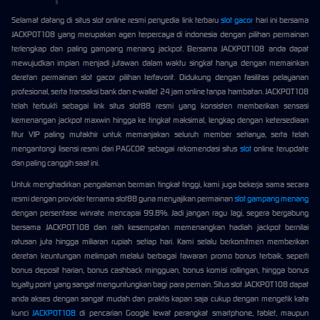
Selamat datang di situs slot online resmi penyedia link terbaru
slot gacor
hari ini bersama
JACKPOT108 yang merupakan agen terpercaya di indonesia dengan pilihan permainan
terlengkap dan paling gampang menang jackpot. Bersama JACKPOT108 anda dapat
mewujudkan impian menjadi jutawan dalam waktu singkat hanya dengan memainkan
deretan permainan slot gacor pilihan terfavorit. Didukung dengan fasilitas pelayanan
profesional, serta transaksi bank dan e-wallet 24 jam online tanpa hambatan. JACKPOT108
telah terbukti sebagai link situs slot88 resmi yang konsisten memberikan sensasi
kemenangan jackpot maxwin hingga ke tingkat maksimal, lengkap dengan ketersediaan
fitur VIP paling mutakhir untuk memanjakan seluruh member setianya, serta telah
mengantongi lisensi resmi dari PAGCOR sebagai rekomendasi situs
slot
online terupdate
dan paling canggih saat ini.
Untuk menghadirkan pengalaman bermain tingkat tinggi, kami juga bekerja sama secara
resmi dengan provider ternama slot88 guna menyajikan permainan
slot gampang menang
dengan persentase winrate mencapai 99.8%. Jadi jangan ragu lagi, segera bergabung
bersama JACKPOT108 dan raih kesempatan memenangkan hadiah jackpot bernilai
ratusan juta hingga miliaran rupiah setiap hari. Kami selalu berkomitmen memberikan
deretan keuntungan melimpah melalui berbagai tawaran promo bonus terbaik, seperti
bonus deposit harian, bonus cashback mingguan, bonus komisi rollingan, hingga bonus
loyalty point yang sangat menguntungkan bagi para pemain. Situs slot JACKPOT108 dapat
anda akses dengan sangat mudah dan praktis kapan saja cukup dengan mengetik kata
kunci
JACKPOT108
di pencarian Google lewat perangkat smartphone, tablet, maupun