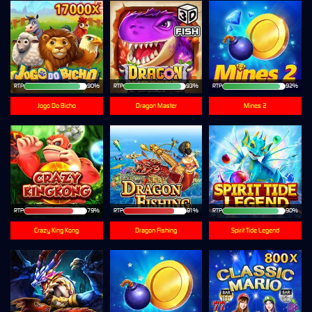
RTP
90%
RTP
93%
RTP
92%
Jogo Do Bicho
Dragon Master
Mines 2
RTP
79%
RTP
81%
RTP
90%
Crazy King Kong
Dragon Fishing
Spirit Tide Legend