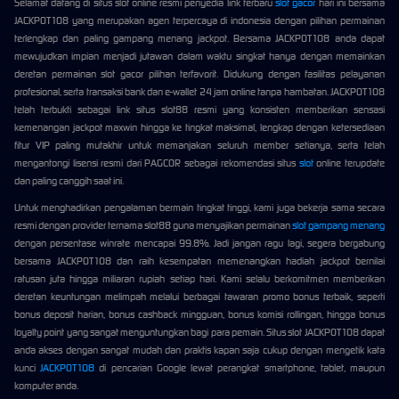
Selamat datang di situs slot online resmi penyedia link terbaru
slot gacor
hari ini bersama
JACKPOT108 yang merupakan agen terpercaya di indonesia dengan pilihan permainan
terlengkap dan paling gampang menang jackpot. Bersama JACKPOT108 anda dapat
mewujudkan impian menjadi jutawan dalam waktu singkat hanya dengan memainkan
deretan permainan slot gacor pilihan terfavorit. Didukung dengan fasilitas pelayanan
profesional, serta transaksi bank dan e-wallet 24 jam online tanpa hambatan. JACKPOT108
telah terbukti sebagai link situs slot88 resmi yang konsisten memberikan sensasi
kemenangan jackpot maxwin hingga ke tingkat maksimal, lengkap dengan ketersediaan
fitur VIP paling mutakhir untuk memanjakan seluruh member setianya, serta telah
mengantongi lisensi resmi dari PAGCOR sebagai rekomendasi situs
slot
online terupdate
dan paling canggih saat ini.
Untuk menghadirkan pengalaman bermain tingkat tinggi, kami juga bekerja sama secara
resmi dengan provider ternama slot88 guna menyajikan permainan
slot gampang menang
dengan persentase winrate mencapai 99.8%. Jadi jangan ragu lagi, segera bergabung
bersama JACKPOT108 dan raih kesempatan memenangkan hadiah jackpot bernilai
ratusan juta hingga miliaran rupiah setiap hari. Kami selalu berkomitmen memberikan
deretan keuntungan melimpah melalui berbagai tawaran promo bonus terbaik, seperti
bonus deposit harian, bonus cashback mingguan, bonus komisi rollingan, hingga bonus
loyalty point yang sangat menguntungkan bagi para pemain. Situs slot JACKPOT108 dapat
anda akses dengan sangat mudah dan praktis kapan saja cukup dengan mengetik kata
kunci
JACKPOT108
di pencarian Google lewat perangkat smartphone, tablet, maupun
komputer anda.