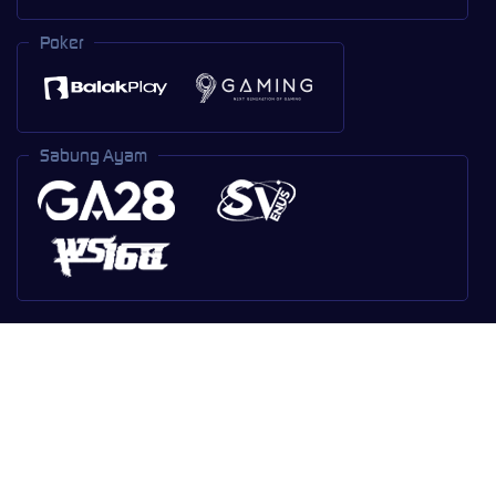
Poker
Sabung Ayam