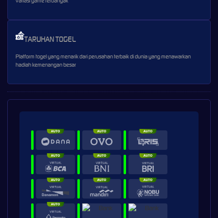
variasi game terbanyak
TARUHAN TOGEL
Platform togel yang menarik dari perusahan terbaik di dunia yang menawarkan
hadiah kemenangan besar