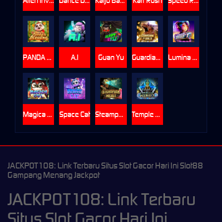
Alien Invasion
Dance Dance Dance
Kaiju Battle
Kart Rush
Speed Runner
PANDA BLESSING
A.I
Guan Yu
Guardian of Gold
Lumina Drift
Magica Owl
Space Cat
Steampunk Heist
Temple of Horus
JACKPOT108: Link Terbaru Situs Slot Gacor Hari Ini Slot88
Gampang Menang Jackpot
JACKPOT108: Link Terbaru
Situs Slot Gacor Hari Ini