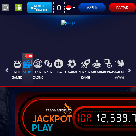
Main di
MASUK
DAFTAR
Telegram
HOT
SLOTS
LIVE
RACE
TOGEL
OLAHRAGA
CRASH
ARCADE
POKER
SABUNG
PROMO
GAMES
CASINO
GAME
AYAM
IDR
12,689,
JACKPOT
PLAY