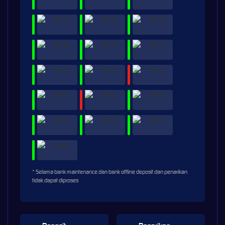
* Selama bank maintenance dan bank offline deposit dan penarikan
tidak dapat diproses