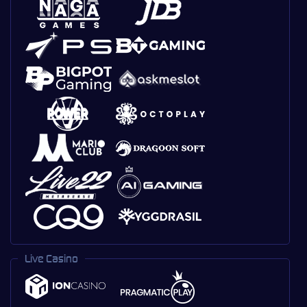
Live Casino