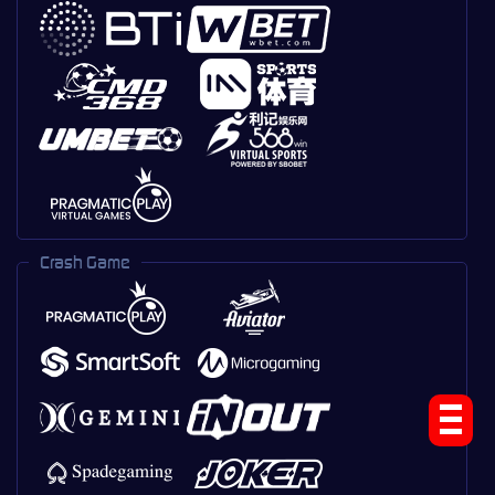
Crash Game