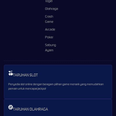
Togel
Olahraga
Crash
Game
Arcade
Poker
Sabung
Ayam
TARUHAN SLOT
Penyedia slot online dengan beragam pilihan game menarik yang memudahkan
pemain untuk mencapai jackpot
TARUHAN OLAHRAGA