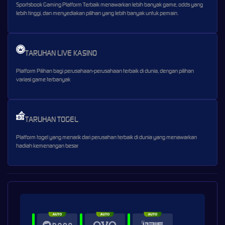
Sportsbook Gaming Platform Terbaik menawarkan lebih banyak game, odds yang
lebih tinggi, dan menyediakan pilihan yang lebih banyak untuk pemain.
TARUHAN LIVE KASINO
Platform Pilihan bagi perusahaan-perusahaan terbaik di dunia, dengan pilihan
variasi game terbanyak
TARUHAN TOGEL
Platform togel yang menarik dari perusahan terbaik di dunia yang menawarkan
hadiah kemenangan besar