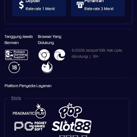
Deposit
Penarikan
Rata-rata 1 Menit
Rata-rata 3 Menit
Tanggung Jawab
Browser Yang
Bermain
Didukung
©2026 Jackpot108. Hak cipta
dilindungi | 18+
Platform Penyedia Layanan
Slots