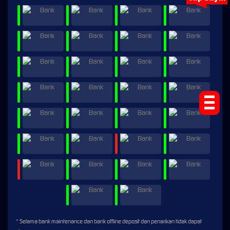
* Selama bank maintenance dan bank offline deposit dan penarikan tidak dapat