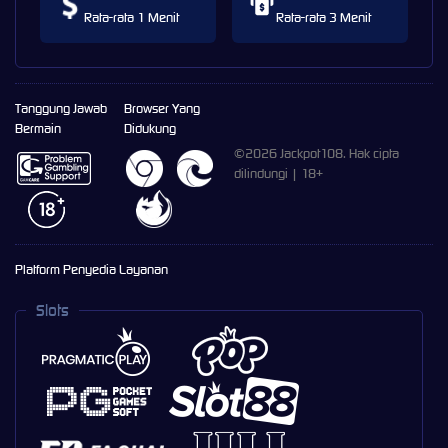
Rata-rata 1 Menit
Rata-rata 3 Menit
Tanggung Jawab
Browser Yang
Bermain
Didukung
©2026 Jackpot108. Hak cipta
dilindungi | 18+
Platform Penyedia Layanan
Slots