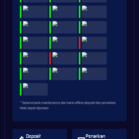
* Selama bank maintenance dan bank offline deposit dan penarikan
tidak dapat diproses
Deposit
Penarikan