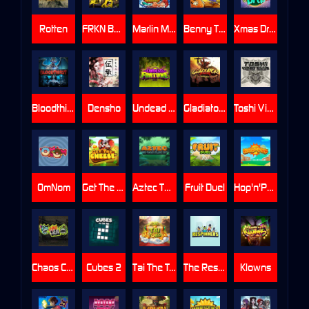
Rotten
FRKN Bananas
Marlin Master
Benny The Beer
Xmas Drop
Bloodthirst
Densho
Undead Fortune
Gladiator Legends
Toshi Video Club
OmNom
Get The Cheese
Aztec Twist
Fruit Duel
Hop'n'Pop
Chaos Crew
Cubes 2
Tai The Toad
The Respinners
Klowns