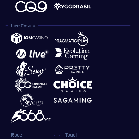
Live Casino
Race
Togel