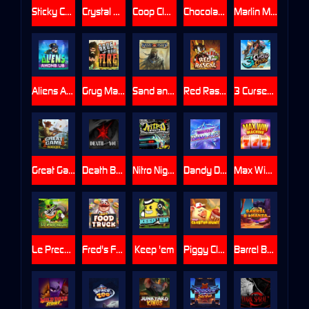
Sticky Candyland
Crystal Robot
Coop Clash
Chocolate Rocket
Marlin Masters Atlantis
Aliens Among Us
Grug Make Fire
Sand and Ashes
Red Rascal™
3 Cursed Chests™
Great Game Rockies
Death Becomes You
Nitro Nights
Dandy Diamonds
Max Win Machine
Le Prechaun
Fred's Food Truck
Keep 'em
Piggy Cluster Hunt
Barrel Bonanza