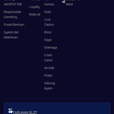
JACKPOT108
Games
8slot
Loyalty
Responsible
Slots
Referral
Gambling
Live
Pusat Bantuan
Casino
Syarat dan
Race
Ketentuan
Togel
Olahraga
Crash
Game
Arcade
Poker
Sabung
Ayam
TARUHAN SLOT