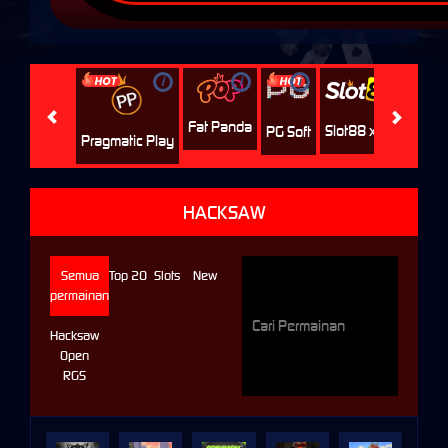
i
i
i
i
i
Facha
Fat Panda
Slot88 x PP
PG Soft
Pragmatic Play
HACKSAW
Semua
Top 20
Slots
New
permainan
Hacksaw
Open
RGS