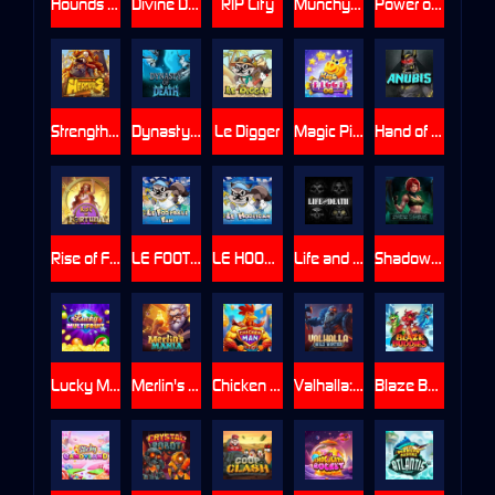
Hounds Of Hell
Divine Drop
RIP City
Munchy Milo
Power of 10
Strength Of Hercules
Dynasty of Death
Le Digger
Magic Piggy OG
Hand of Anubis
Rise of Fortuna
LE FOOTBALL FAN
LE HOOLIGAN
Life and Death
Shadow Treasure
Lucky Multifruit
Merlin's Mania
Chicken Man
Valhalla: Wild Winter
Blaze Buddies