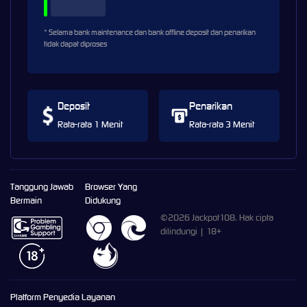
* Selama bank maintenance dan bank offline deposit dan penarikan
tidak dapat diproses
Deposit
Penarikan
Rata-rata 1 Menit
Rata-rata 3 Menit
Tanggung Jawab
Browser Yang
Bermain
Didukung
©2026 Jackpot108. Hak cipta
dilindungi | 18+
Platform Penyedia Layanan