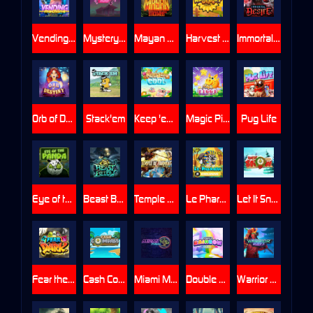
Vending Machine
Mystery Motel
Mayan Stackways
Harvest Wilds
Immortal Desire
Orb of Destiny
Stack'em
Keep 'em Cool
Magic Piggy
Pug Life
Eye of the Panda
Beast Below
Temple of Torment
Le Pharaoh
Let It Snow
Fear the Dark
Cash Compass
Miami Multiplier
Double Rainbow
Warrior Ways