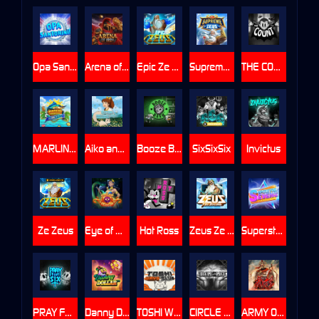
Opa Santorini!
Arena of Iron
Epic Ze Zeus
Supreme Zeus
THE COUNT
MARLIN MASTERS: THE BIG HAUL
Aiko and the Wind Spirit
Booze Bash
SixSixSix
Invictus
Ze Zeus
Eye of Medusa
Hot Ross
Zeus Ze Zecond
Superstar Sevens
PRAY FOR SIX
Danny Dollar
TOSHI WAYS CLUB
CIRCLE OF LIFE
ARMY OF ARES