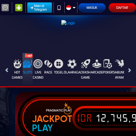
Main di
MASUK
DAFTAR
Telegram
HOT
SLOTS
LIVE
RACE
TOGEL
OLAHRAGA
CRASH
ARCADE
POKER
SABUNG
PROMO
GAMES
CASINO
GAME
AYAM
IDR
12,745,
JACKPOT
PLAY