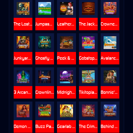
The Lost Book of Mummy’s Curse
Jumpasaurs
Leatherheads
The Jack & Rose
Crowned Corners
Junkyard Kings 2
Ghostly Hallows
Peek & Pounce
Gobstopper Grind
Avalanche
3 Arcane Cauldrons
Crownlings Clusters
Midnight Mirage
Tikitopia BoosterBelt
Bonnie's Buccaneers
Demon Queen
Buzz Patrol
Gearlab Genius
The Crime File
Behind Bars: Masterplan