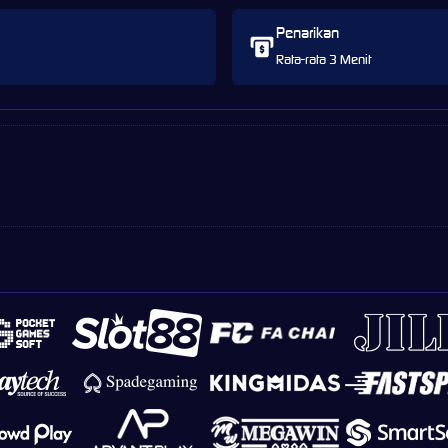
Penarikan
Rata-rata 3 Menit