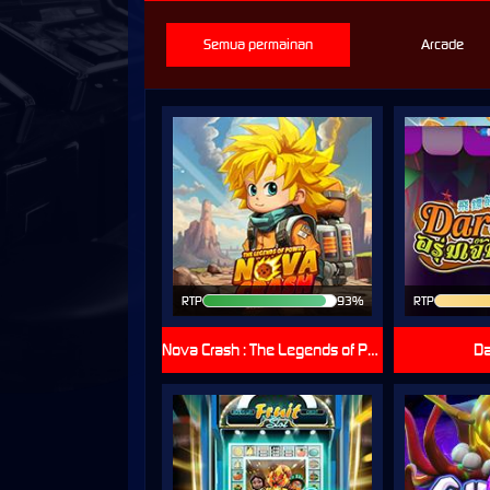
Semua permainan
Arcade
RTP
93%
RTP
Nova Crash : The Legends of Power
Da