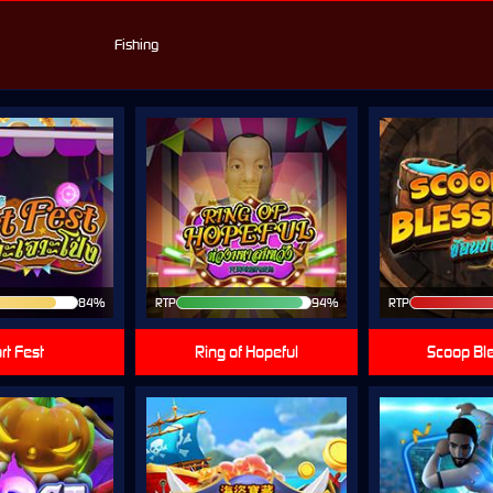
Fishing
84%
RTP
94%
RTP
rt Fest
Ring of Hopeful
Scoop Bl