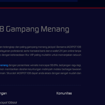
lot88 Gampang Menang
inan terlengkap dan paling gampang menang jackpot. Bersama JACKPOT108
ayanan profesional, serta transaksi bank dan e-wallet 24 jam online tanpa
p dengan ketersediaan fitur VIP paling mutakhir untuk memanjakan seluruh
 menang
dengan persentase winrate mencapai 99.8%. Jadi jangan ragu lagi,
mitmen memberikan deretan keuntungan melimpah melalui berbagai tawaran
 pemain. Situs slot JACKPOT108 dapat anda akses dengan sangat mudah dan
ngan
Komunitas
ackpot108slot