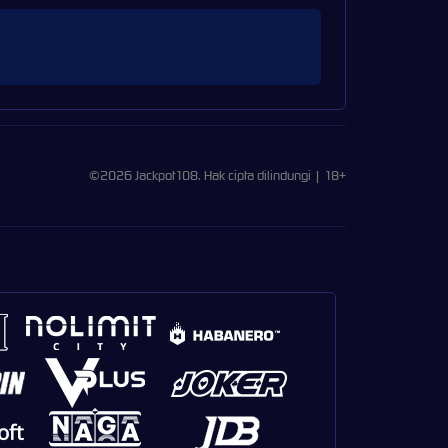
©2026 Jackpot108. Hak cipta dilindungi | 18+