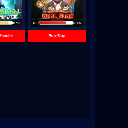
87%
RTP
79%
Shooter
Real Slap