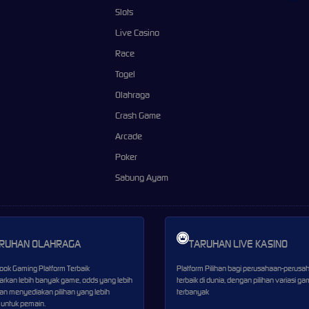
Slots
Live Casino
Race
Togel
Olahraga
Crash Game
Arcade
Poker
Sabung Ayam
RUHAN OLAHRAGA
TARUHAN LIVE KASINO
ook Gaming Platform Terbaik
Platform Pilihan bagi perusahaan-perusa
kan lebih banyak game, odds yang lebih
terbaik di dunia, dengan pilihan variasi g
 dan menyediakan pilihan yang lebih
terbanyak
untuk pemain.