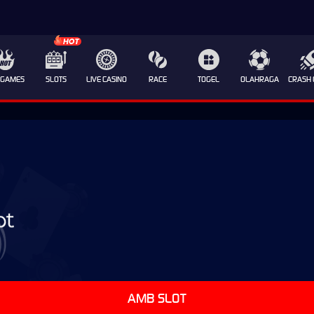
 GAMES
SLOTS
LIVE CASINO
RACE
TOGEL
OLAHRAGA
CRASH
AMB SLOT