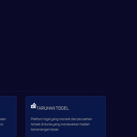
TARUHAN TOGEL
haan
Platform togel yang menarik dari perusahan
ame
terbaik di dunia yang menawarkan hadiah
kemenangan besar