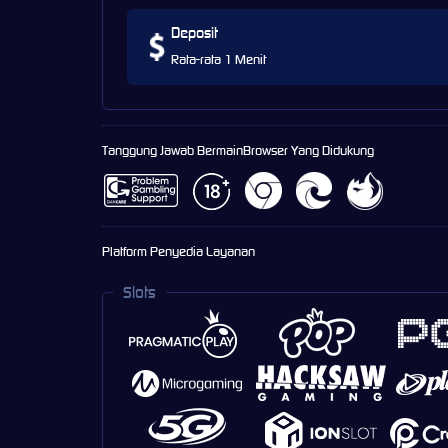
Deposit
Rata-rata 1 Menit
Tanggung Jawab Bermain
Browser Yang Didukung
Platform Penyedia Layanan
Slots