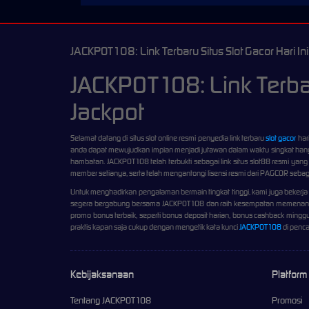
JACKPOT108: Link Terbaru Situs Slot Gacor Hari 
JACKPOT108: Link Terba
Jackpot
Selamat datang di situs slot online resmi penyedia link terbaru
slot gacor
har
anda dapat mewujudkan impian menjadi jutawan dalam waktu singkat hanya d
hambatan. JACKPOT108 telah terbukti sebagai link situs slot88 resmi yan
member setianya, serta telah mengantongi lisensi resmi dari PAGCOR sebag
Untuk menghadirkan pengalaman bermain tingkat tinggi, kami juga beker
segera bergabung bersama JACKPOT108 dan raih kesempatan memenangkan h
promo bonus terbaik, seperti bonus deposit harian, bonus cashback ming
praktis kapan saja cukup dengan mengetik kata kunci
JACKPOT108
di penca
Kebijaksanaan
Platform
Tentang JACKPOT108
Promosi