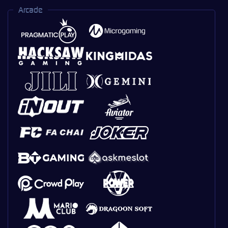
Arcade