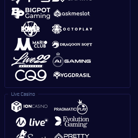
Live Casino