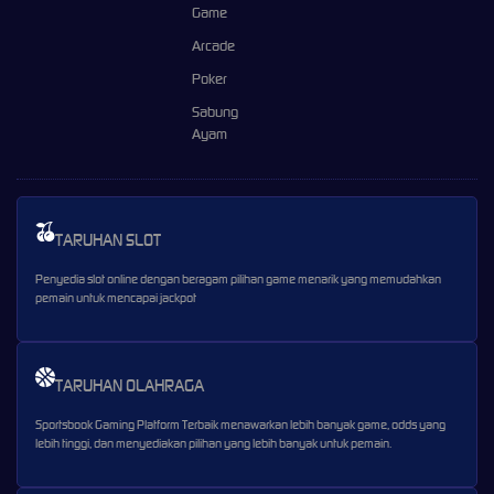
Game
Arcade
Poker
Sabung
Ayam
TARUHAN SLOT
Penyedia slot online dengan beragam pilihan game menarik yang memudahkan
pemain untuk mencapai jackpot
TARUHAN OLAHRAGA
Sportsbook Gaming Platform Terbaik menawarkan lebih banyak game, odds yang
lebih tinggi, dan menyediakan pilihan yang lebih banyak untuk pemain.