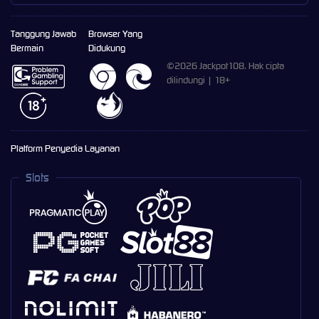
Tanggung Jawab
Browser Yang
Bermain
Didukung
©2026 Jackpot108. Hak cipta
dilindungi | 18+
Platform Penyedia Layanan
Slots