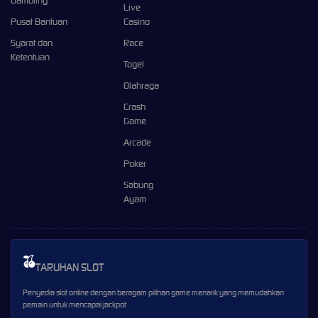
Gambling
Live
Pusat Bantuan
Casino
Syarat dan
Race
Ketentuan
Togel
Olahraga
Crash
Game
Arcade
Poker
Sabung
Ayam
TARUHAN SLOT
Penyedia slot online dengan beragam pilihan game menarik yang memudahkan
pemain untuk mencapai jackpot