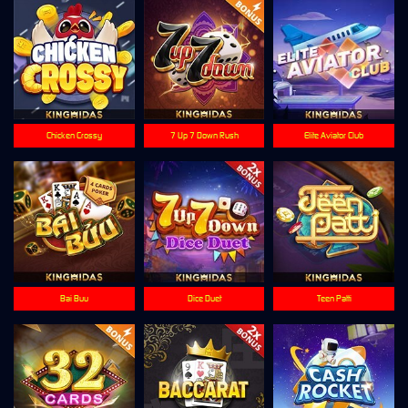
Chicken Crossy
7 Up 7 Down Rush
Elite Aviator Club
Bai Buu
Dice Duet
Teen Patti