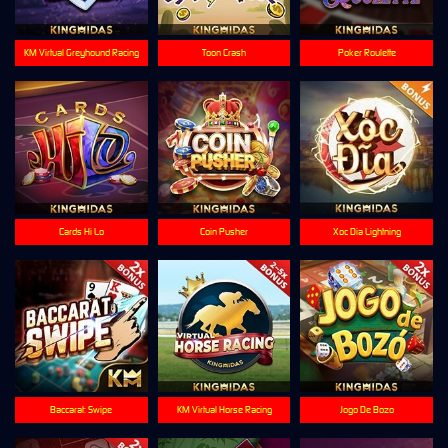
KM Virtual Greyhound Racing
Toon Crash
Poker Roulette
Cards Hi Lo
Coin Pusher
Xoc Dia Lightning
Baccarat: Swipe
KM Virtual Horse Racing
Jogo De Bozo