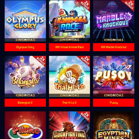
Olympus Glory
KM Virtual Animal Race
KM Marble Knockout
Belangkai 2
Thai Hi Lo 2
Pusoy