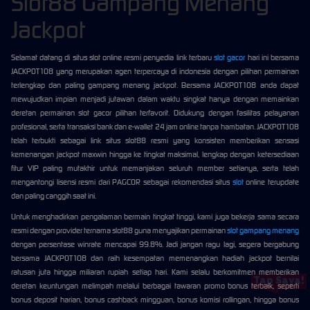
Slot88 Gampang Menang
Jackpot
Selamat datang di situs slot online resmi penyedia link terbaru
slot gacor
hari ini bersama
JACKPOT108 yang merupakan agen terpercaya di indonesia dengan pilihan permainan
terlengkap dan paling gampang menang jackpot. Bersama JACKPOT108 anda dapat
mewujudkan impian menjadi jutawan dalam waktu singkat hanya dengan memainkan
deretan permainan slot gacor pilihan terfavorit. Didukung dengan fasilitas pelayanan
profesional, serta transaksi bank dan e-wallet 24 jam online tanpa hambatan. JACKPOT108
telah terbukti sebagai link situs slot88 resmi yang konsisten memberikan sensasi
kemenangan jackpot maxwin hingga ke tingkat maksimal, lengkap dengan ketersediaan
fitur VIP paling mutakhir untuk memanjakan seluruh member setianya, serta telah
mengantongi lisensi resmi dari PAGCOR sebagai rekomendasi situs
slot
online terupdate
dan paling canggih saat ini.
Untuk menghadirkan pengalaman bermain tingkat tinggi, kami juga bekerja sama secara
resmi dengan provider ternama slot88 guna menyajikan permainan
slot gampang menang
dengan persentase winrate mencapai 99.8%. Jadi jangan ragu lagi, segera bergabung
bersama JACKPOT108 dan raih kesempatan memenangkan hadiah jackpot bernilai
ratusan juta hingga miliaran rupiah setiap hari. Kami selalu berkomitmen memberikan
Tap Saya!
deretan keuntungan melimpah melalui berbagai tawaran promo bonus terbaik, seperti
bonus deposit harian, bonus cashback mingguan, bonus komisi rollingan, hingga bonus