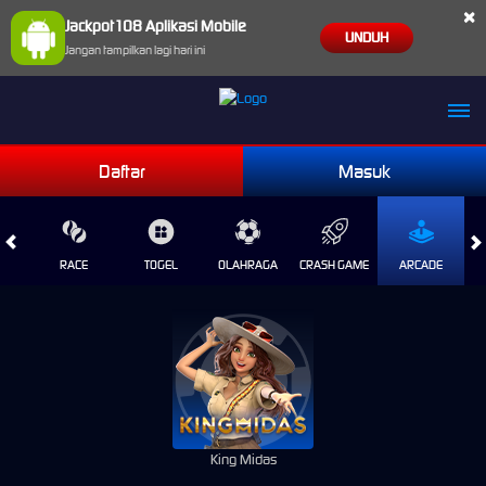
×
Jackpot108 Aplikasi Mobile
UNDUH
Jangan tampilkan lagi hari ini
Daftar
Masuk
SINO
RACE
TOGEL
OLAHRAGA
CRASH GAME
ARCADE
King Midas