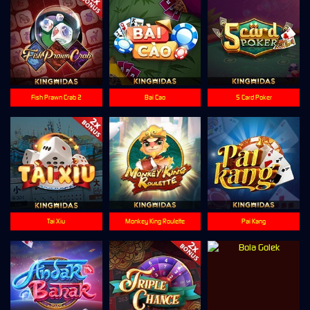
Fish Prawn Crab 2
Bai Cao
5 Card Poker
Tai Xiu
Monkey King Roulette
Pai Kang