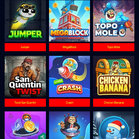
Jumper
MegaBlock
Topo Mole
Twist San Quentin
Crash
Chicken Banana