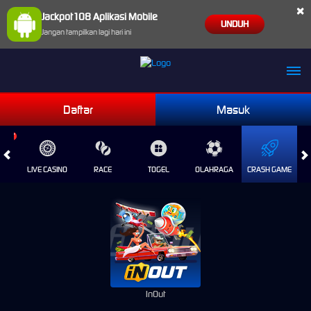
×
Jackpot108 Aplikasi Mobile
UNDUH
Jangan tampilkan lagi hari ini
Daftar
Masuk
S
LIVE CASINO
RACE
TOGEL
OLAHRAGA
CRASH GAME
InOut