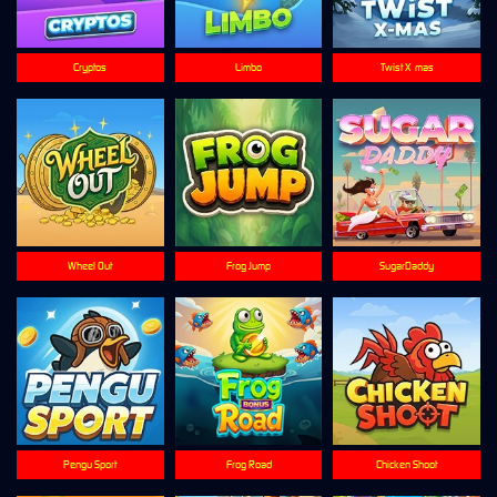
Cryptos
Limbo
Twist X-mas
Wheel Out
Frog Jump
SugarDaddy
Pengu Sport
Frog Road
Chicken Shoot