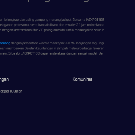
inan terlengkap dan paling gampang menang jackpot. Bersama JACKPOT108
ayanan profesional, serta transaksi bank dan e-wallet 24 jam online tanpa
p dengan ketersediaan fitur VIP paling mutakhir untuk memanjakan seluruh
 menang
dengan persentase winrate mencapai 99.8%. Jadi jangan ragu lagi,
mitmen memberikan deretan keuntungan melimpah melalui berbagai tawaran
 pemain. Situs slot JACKPOT108 dapat anda akses dengan sangat mudah dan
ngan
Komunitas
ackpot108slot