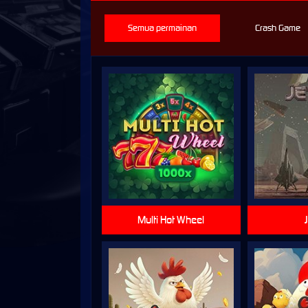
Semua permainan
Crash Game
Multi Hot Wheel