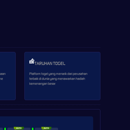
TARUHAN TOGEL
haan
Platform togel yang menarik dari perusahan
ame
terbaik di dunia yang menawarkan hadiah
kemenangan besar