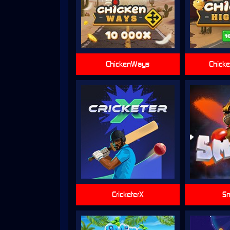
ChickenWays
Chick
CricketerX
S