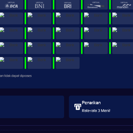
an tidak dapat diproses
Penarikan
Rata-rata 3 Menit