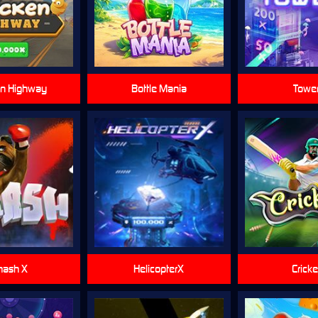
en Highway
Bottle Mania
Towe
mash X
HelicopterX
Crick