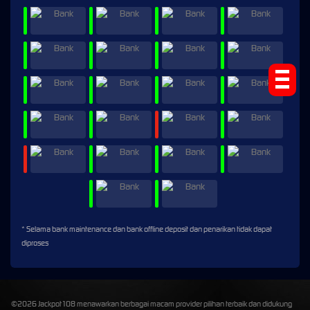
* Selama bank maintenance dan bank offline deposit dan penarikan tidak dapat
diproses
©2026 Jackpot108 menawarkan berbagai macam provider pilihan terbaik dan didukung