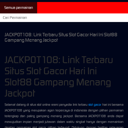
Semua permainan
JACKPOT108: Link Terbaru Situs Slot Gacor Hari Ini Slot88
Gampang Menang Jackpot
JACKPOT108: Link Terbaru
Situs Slot Gacor Hari Ini
Slot88 Gampang Menang
Jackpot
Selamat datang di situs slot online resmi penyedia link terbaru
slot gacor
hari ini bersama
JACKPOT108 yang merupakan agen terpercaya di indonesia dengan pilihan permainan
terlengkap dan paling gampang menang jackpot. Bersama JACKPOT108 anda dapat
mewujudkan impian menjadi jutawan dalam waktu singkat hanya dengan memainkan
deretan permainan slot gacor pilihan terfavorit. Didukung dengan fasilitas pelayanan