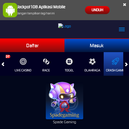
×
Jackpot108 Aplikasi Mobile
UNDUH
Jangan tampilkan lagi hari ini
Daftar
Masuk
OTS
LIVE CASINO
RACE
TOGEL
OLAHRAGA
CRASH GAME
Spade Gaming