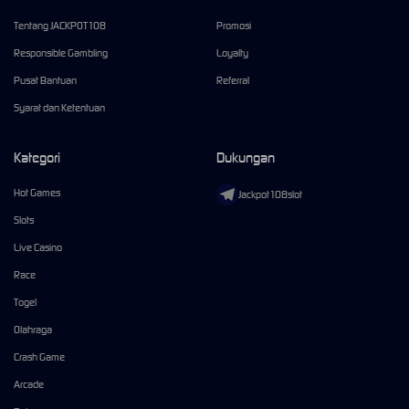
Tentang JACKPOT108
Promosi
Responsible Gambling
Loyalty
Pusat Bantuan
Referral
Syarat dan Ketentuan
Kategori
Dukungan
Hot Games
Jackpot108slot
Slots
Live Casino
Race
Togel
Olahraga
Crash Game
Arcade