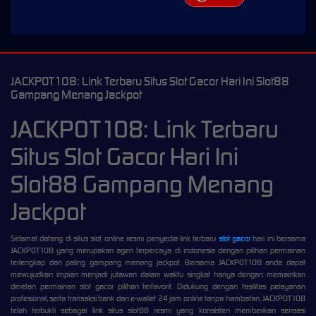
JACKPOT108: Link Terbaru Situs Slot Gacor Hari Ini Slot88
Gampang Menang Jackpot
JACKPOT108: Link Terbaru
Situs Slot Gacor Hari Ini
Slot88 Gampang Menang
Jackpot
Selamat datang di situs slot online resmi penyedia link terbaru
slot gacor
hari ini bersama
JACKPOT108 yang merupakan agen terpercaya di indonesia dengan pilihan permainan
terlengkap dan paling gampang menang jackpot. Bersama JACKPOT108 anda dapat
mewujudkan impian menjadi jutawan dalam waktu singkat hanya dengan memainkan
deretan permainan slot gacor pilihan terfavorit. Didukung dengan fasilitas pelayanan
profesional, serta transaksi bank dan e-wallet 24 jam online tanpa hambatan. JACKPOT108
telah terbukti sebagai link situs slot88 resmi yang konsisten memberikan sensasi