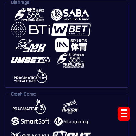
Olahraga
Crash Game