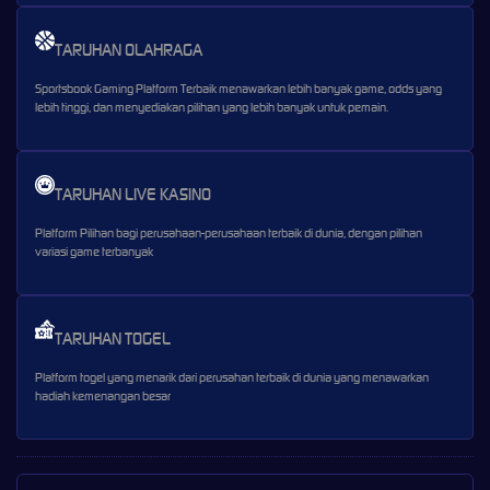
TARUHAN OLAHRAGA
Sportsbook Gaming Platform Terbaik menawarkan lebih banyak game, odds yang
lebih tinggi, dan menyediakan pilihan yang lebih banyak untuk pemain.
TARUHAN LIVE KASINO
Platform Pilihan bagi perusahaan-perusahaan terbaik di dunia, dengan pilihan
variasi game terbanyak
TARUHAN TOGEL
Platform togel yang menarik dari perusahan terbaik di dunia yang menawarkan
hadiah kemenangan besar