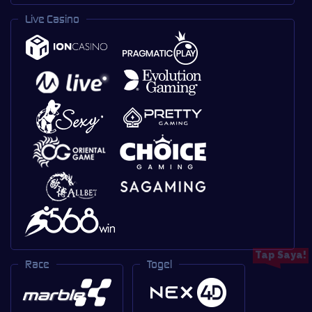
Live Casino
Tap Saya!
Race
Togel