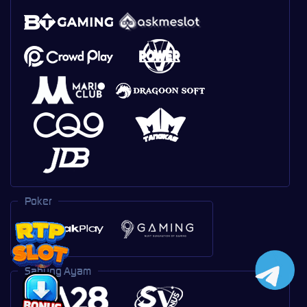
Poker
Sabung Ayam