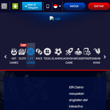
Main di
MASUK
DAFTAR
Telegram
HOT
SLOTS
LIVE
RACE
TOGEL
OLAHRAGA
CRASH
ARCADE
POKER
SABUNG
PROMO
GAMES
CASINO
GAME
AYAM
ION Casino
merupakan
singkatan dari
Interactive