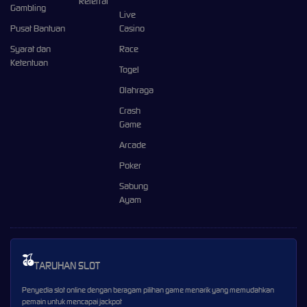
Referral
Gambling
Live
Pusat Bantuan
Casino
Syarat dan
Race
Ketentuan
Togel
Olahraga
Crash
Game
Arcade
Poker
Sabung
Ayam
TARUHAN SLOT
Penyedia slot online dengan beragam pilihan game menarik yang memudahkan
pemain untuk mencapai jackpot