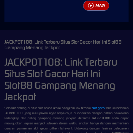
MAIN
JACKPOT108: Link Terbaru Situs Slot Gacor Hari Ini Slot88
Gampang Menang Jackpot
JACKPOT108: Link Terbaru
Situs Slot Gacor Hari Ini
Slot88 Gampang Menang
Jackpot
Selamat datang di situs slot online resmi penyedia link terbaru
slot gacor
hari ini bersama
JACKPOT108 yang merupakan agen terpercaya di indonesia dengan pilihan permainan
terlengkap dan paling gampang menang jackpot. Bersama JACKPOT108 anda dapat
mewujudkan impian menjadi jutawan dalam waktu singkat hanya dengan memainkan
deretan permainan slot gacor pilihan terfavorit. Didukung dengan fasilitas pelayanan