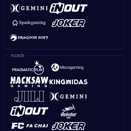
Arcade