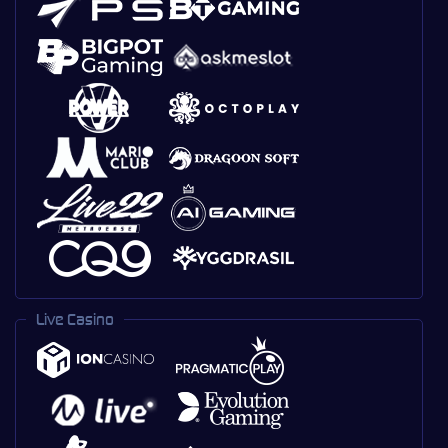
Live Casino