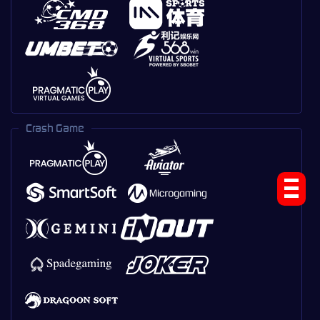
Crash Game