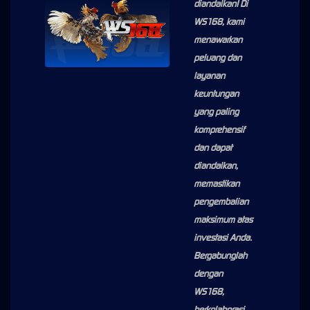
diandalkan! Di
WS168, kami
menawarkan
peluang dan
layanan
keuntungan
yang paling
komprehensif
dan dapat
diandalkan,
memastikan
pengembalian
maksimum atas
investasi Anda.
Bergabunglah
dengan
WS168,
berkolaborasi