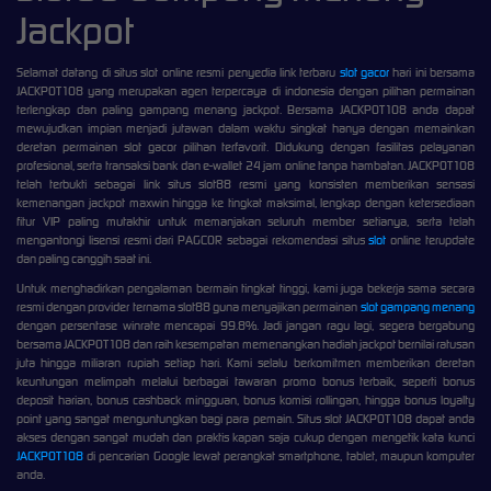
Jackpot
Selamat datang di situs slot online resmi penyedia link terbaru
slot gacor
hari ini bersama
JACKPOT108 yang merupakan agen terpercaya di indonesia dengan pilihan permainan
terlengkap dan paling gampang menang jackpot. Bersama JACKPOT108 anda dapat
mewujudkan impian menjadi jutawan dalam waktu singkat hanya dengan memainkan
deretan permainan slot gacor pilihan terfavorit. Didukung dengan fasilitas pelayanan
profesional, serta transaksi bank dan e-wallet 24 jam online tanpa hambatan. JACKPOT108
telah terbukti sebagai link situs slot88 resmi yang konsisten memberikan sensasi
kemenangan jackpot maxwin hingga ke tingkat maksimal, lengkap dengan ketersediaan
fitur VIP paling mutakhir untuk memanjakan seluruh member setianya, serta telah
mengantongi lisensi resmi dari PAGCOR sebagai rekomendasi situs
slot
online terupdate
dan paling canggih saat ini.
Untuk menghadirkan pengalaman bermain tingkat tinggi, kami juga bekerja sama secara
resmi dengan provider ternama slot88 guna menyajikan permainan
slot gampang menang
dengan persentase winrate mencapai 99.8%. Jadi jangan ragu lagi, segera bergabung
bersama JACKPOT108 dan raih kesempatan memenangkan hadiah jackpot bernilai ratusan
juta hingga miliaran rupiah setiap hari. Kami selalu berkomitmen memberikan deretan
keuntungan melimpah melalui berbagai tawaran promo bonus terbaik, seperti bonus
deposit harian, bonus cashback mingguan, bonus komisi rollingan, hingga bonus loyalty
point yang sangat menguntungkan bagi para pemain. Situs slot JACKPOT108 dapat anda
akses dengan sangat mudah dan praktis kapan saja cukup dengan mengetik kata kunci
JACKPOT108
di pencarian Google lewat perangkat smartphone, tablet, maupun komputer
anda.