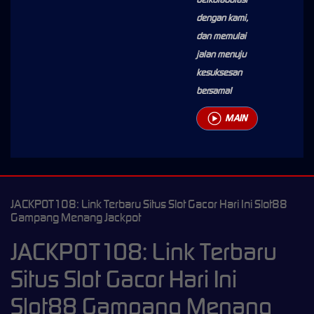
dengan kami,
dan memulai
jalan menuju
kesuksesan
bersama!
MAIN
JACKPOT108: Link Terbaru Situs Slot Gacor Hari Ini Slot88
Gampang Menang Jackpot
JACKPOT108: Link Terbaru
Situs Slot Gacor Hari Ini
Slot88 Gampang Menang