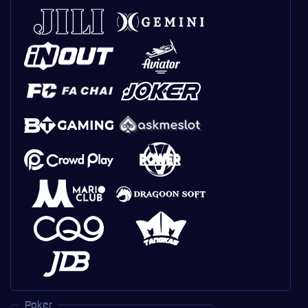
Poker