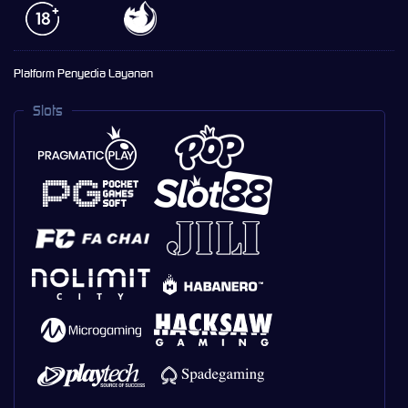
Platform Penyedia Layanan
Slots