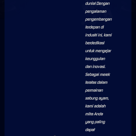
dunia! Dengan
pengalaman
pengembangan
terdepan di
industri ini, kami
berdedikasi
untuk mengejar
keunggulan
dan inovasi.
Sebagai merek
teratas dalam
permainan
sabung ayam,
kami adalah
mitra Anda
yang paling
dapat