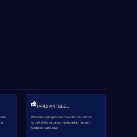
TARUHAN TOGEL
haan
Platform togel yang menarik dari perusahan
ame
terbaik di dunia yang menawarkan hadiah
kemenangan besar