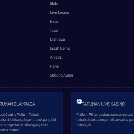
Slots
Live Casino
Race
Togel
Olahraga
Crash Game
Arcade
Poker
Sabung Ayam
RUHAN OLAHRAGA
TARUHAN LIVE KASINO
ook Gaming Platform Terbaik
Platform Pilihan bagi perusahaan-perusa
kan lebih banyak game, odds yang lebih
terbaik di dunia, dengan pilihan variasi g
 dan menyediakan pilihan yang lebih
terbanyak
untuk pemain.