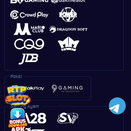
Poker
Sabung Ayam