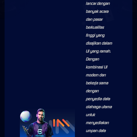
lancar dengan
banyak acara
dan pasar
berkualitas
tinggi yang
disajikan dalam
UI yang ramah.
Dengan
kombinasi UI
modern dan
bekerja sama
dengan
penyedia data
olahraga utama
untuk
menyediakan
umpan data