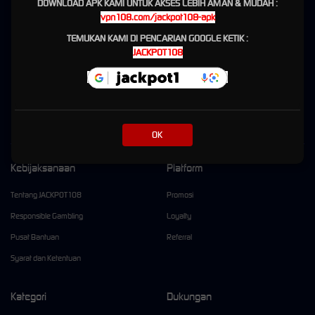
DOWNLOAD APK KAMI UNTUK AKSES LEBIH AMAN & MUDAH :
bersama JACKPOT108 dan raih kesempatan memenangkan hadiah jackpot bernilai
vpn108.com/jackpot108-apk
ratusan juta hingga miliaran rupiah setiap hari. Kami selalu berkomitmen memberikan
deretan keuntungan melimpah melalui berbagai tawaran promo bonus terbaik, seperti
TEMUKAN KAMI DI PENCARIAN GOOGLE KETIK :
bonus deposit harian, bonus cashback mingguan, bonus komisi rollingan, hingga bonus
JACKPOT108
loyalty point yang sangat menguntungkan bagi para pemain. Situs slot JACKPOT108 dapat
anda akses dengan sangat mudah dan praktis kapan saja cukup dengan mengetik kata
kunci
JACKPOT108
di pencarian Google lewat perangkat smartphone, tablet, maupun
komputer anda.
OK
Kebijaksanaan
Platform
Tentang JACKPOT108
Promosi
Responsible Gambling
Loyalty
Pusat Bantuan
Referral
Syarat dan Ketentuan
Kategori
Dukungan