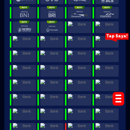
Tap Saya!