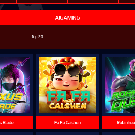
AIGAMING
Top 20
s Blade
Fa Fa Caishen
Robinhoo