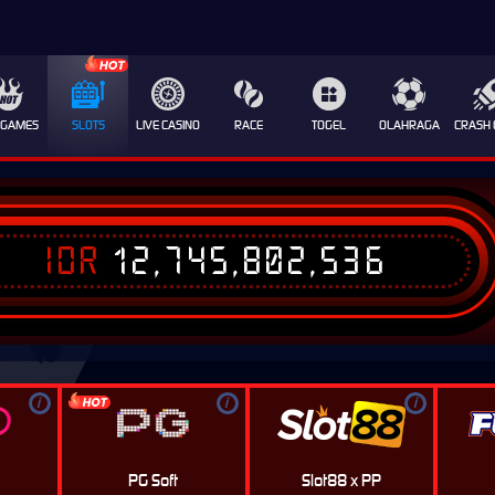
 GAMES
SLOTS
LIVE CASINO
RACE
TOGEL
OLAHRAGA
CRASH
IDR
12,745,802,536
i
i
i
a
PG Soft
Slot88 x PP