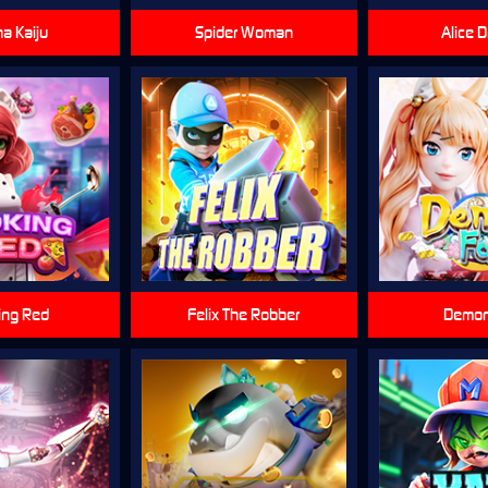
a Kaiju
Spider Woman
Alice 
ing Red
Felix The Robber
Demon