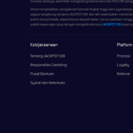
member setianya, serta telah mengantongi lisensi resmi dari PAGCOR sebag
Untuk menghadirkan pengalaman bermain tingkat tinggi, kami juga beker
segera bergabung bersama JACKPOT108 dan raih kesempatan memenangkan h
promo bonus terbaik, seperti bonus deposit harian, bonus cashback ming
praktis kapan saja cukup dengan mengetik kata kunci
JACKPOT108
di penca
Kebijaksanaan
Platform
Tentang JACKPOT108
Promosi
Responsible Gambling
Loyalty
Pusat Bantuan
Referral
Syarat dan Ketentuan