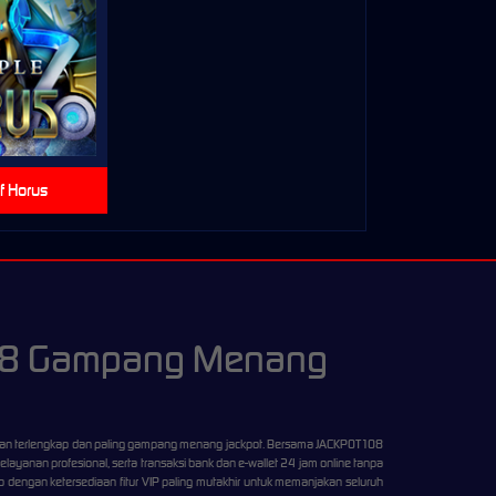
f Horus
lot88 Gampang Menang
inan terlengkap dan paling gampang menang jackpot. Bersama JACKPOT108
ayanan profesional, serta transaksi bank dan e-wallet 24 jam online tanpa
p dengan ketersediaan fitur VIP paling mutakhir untuk memanjakan seluruh