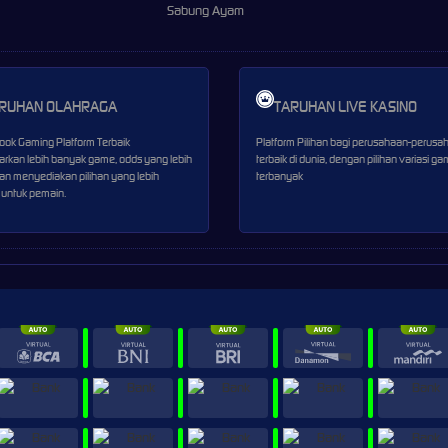
Sabung Ayam
RUHAN OLAHRAGA
TARUHAN LIVE KASINO
ook Gaming Platform Terbaik
Platform Pilihan bagi perusahaan-perusa
kan lebih banyak game, odds yang lebih
terbaik di dunia, dengan pilihan variasi g
 dan menyediakan pilihan yang lebih
terbanyak
untuk pemain.