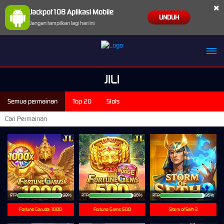
×
Jackpot108 Aplikasi Mobile
UNDUH
Jangan tampilkan lagi hari ini
JILI
Semua permainan
Top 20
Slots
RTP
98%
RTP
96%
RTP
96%
Fortune Garuda 1000
Fortune Gems 500
Storm of Seth 2