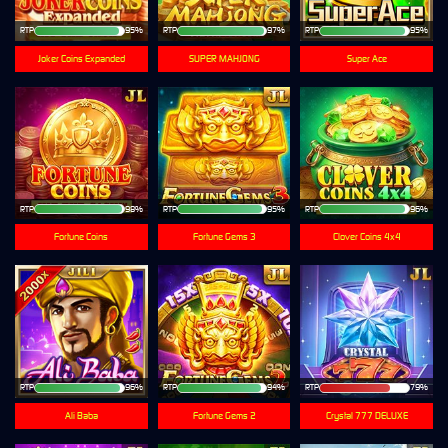
RTP
95%
RTP
97%
RTP
95%
Joker Coins Expanded
SUPER MAHJONG
Super Ace
RTP
98%
RTP
95%
RTP
96%
Fortune Coins
Fortune Gems 3
Clover Coins 4x4
RTP
96%
RTP
94%
RTP
79%
Ali Baba
Fortune Gems 2
Crystal 777 DELUXE