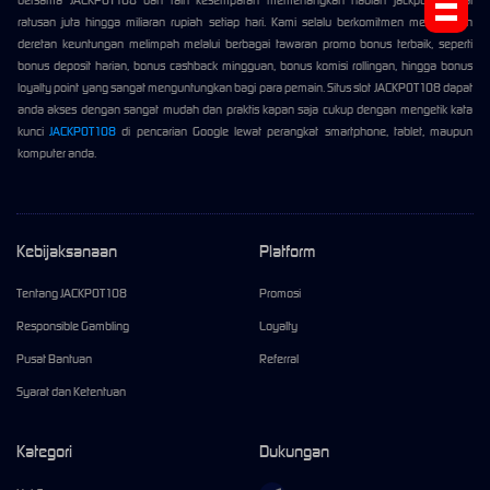
ratusan juta hingga miliaran rupiah setiap hari. Kami selalu berkomitmen memberikan
deretan keuntungan melimpah melalui berbagai tawaran promo bonus terbaik, seperti
bonus deposit harian, bonus cashback mingguan, bonus komisi rollingan, hingga bonus
loyalty point yang sangat menguntungkan bagi para pemain. Situs slot JACKPOT108 dapat
anda akses dengan sangat mudah dan praktis kapan saja cukup dengan mengetik kata
kunci
JACKPOT108
di pencarian Google lewat perangkat smartphone, tablet, maupun
komputer anda.
Kebijaksanaan
Platform
Tentang JACKPOT108
Promosi
Responsible Gambling
Loyalty
Pusat Bantuan
Referral
Syarat dan Ketentuan
Kategori
Dukungan