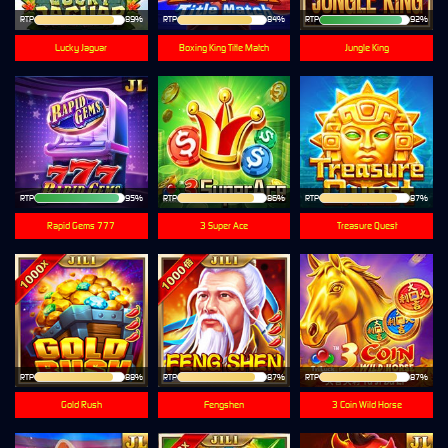
RTP
89%
RTP
84%
RTP
92%
Lucky Jaguar
Boxing King Title Match
Jungle King
RTP
95%
RTP
86%
RTP
87%
Rapid Gems 777
3 Super Ace
Treasure Quest
RTP
88%
RTP
87%
RTP
87%
Gold Rush
Fengshen
3 Coin Wild Horse