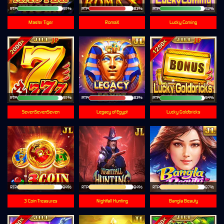
RTP
91%
RTP
83%
RTP
92%
Master Tiger
RomaX
Lucky Coming
RTP
91%
RTP
83%
RTP
94%
SevenSevenSeven
Legacy of Egypt
Lucky Goldbricks
RTP
84%
RTP
84%
RTP
87%
3 Coin Treasures
Nightfall Hunting
Bangla Beauty