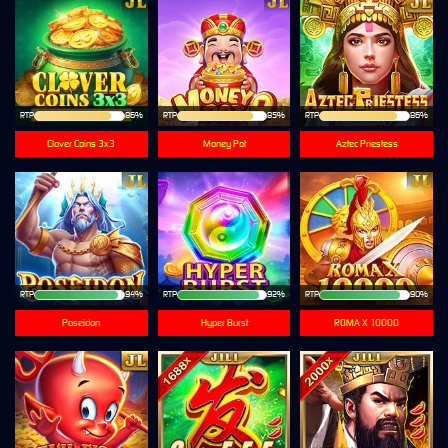
RTP
86%
RTP
85%
RTP
86%
Clover Coins 3x3
Money Pot
Aztec Priestess
RTP
94%
RTP
92%
RTP
90%
Poseidon
Hyper Burst
ROMA X 10000