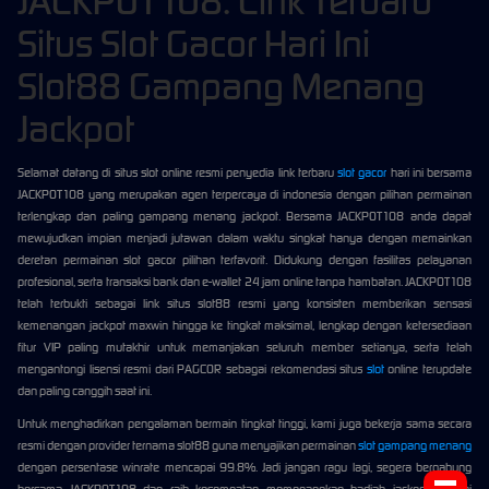
JACKPOT108: Link Terbaru
Situs Slot Gacor Hari Ini
Slot88 Gampang Menang
Jackpot
Selamat datang di situs slot online resmi penyedia link terbaru
slot gacor
hari ini bersama
JACKPOT108 yang merupakan agen terpercaya di indonesia dengan pilihan permainan
terlengkap dan paling gampang menang jackpot. Bersama JACKPOT108 anda dapat
mewujudkan impian menjadi jutawan dalam waktu singkat hanya dengan memainkan
deretan permainan slot gacor pilihan terfavorit. Didukung dengan fasilitas pelayanan
profesional, serta transaksi bank dan e-wallet 24 jam online tanpa hambatan. JACKPOT108
telah terbukti sebagai link situs slot88 resmi yang konsisten memberikan sensasi
kemenangan jackpot maxwin hingga ke tingkat maksimal, lengkap dengan ketersediaan
fitur VIP paling mutakhir untuk memanjakan seluruh member setianya, serta telah
mengantongi lisensi resmi dari PAGCOR sebagai rekomendasi situs
slot
online terupdate
dan paling canggih saat ini.
Untuk menghadirkan pengalaman bermain tingkat tinggi, kami juga bekerja sama secara
resmi dengan provider ternama slot88 guna menyajikan permainan
slot gampang menang
dengan persentase winrate mencapai 99.8%. Jadi jangan ragu lagi, segera bergabung
bersama JACKPOT108 dan raih kesempatan memenangkan hadiah jackpot bernilai