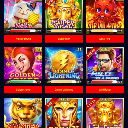
RTP
80%
RTP
88%
RTP
84%
Neko Fortune
Super Rich
Devil Fire
RTP
91%
RTP
85%
RTP
83%
Golden Joker
Coin of Lightning
Wild Racer