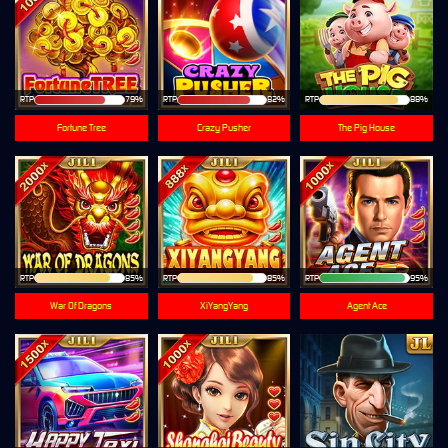
RTP
79%
RTP
82%
RTP
88%
Fortune Tree
Crazy Pusher
The Pig House
RTP
85%
RTP
85%
RTP
95%
War Of Dragons
XiYangYang
Agent Ace