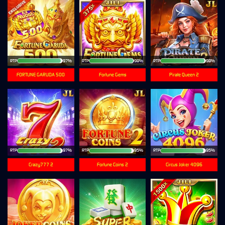
RTP
97%
RTP
98%
RTP
98%
FORTUNE GARUDA 500
Fortune Gems
Pirate Queen 2
RTP
97%
RTP
95%
RTP
95%
Crazy777 2
Fortune Coins 2
Circus Joker 4096